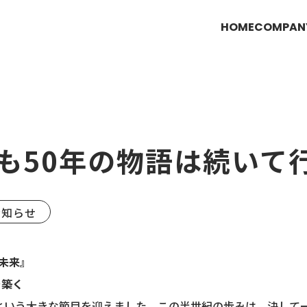
HOME
COMPAN
も50年の物語は続いて
お知らせ
× 未来』
を築く
周年という大きな節目を迎えました。この半世紀の歩みは、決して